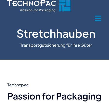
Zum
Inhalt
springen
Tog
Stretchhauben
Nav
Home
Transportgutsicherung für Ihre Güter
Über uns
Produkte
Produktbranchen
Technopac
Passion for Packaging
Recycling